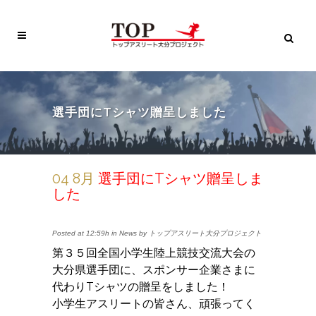
選手団にTシャツ贈呈しました
04 8月
選手団にTシャツ贈呈しま
した
Posted at 12:59h
in
News
by
トップアスリート大分プロジェクト
第３５回全国小学生陸上競技交流大会の
大分県選手団に、スポンサー企業さまに
代わりTシャツの贈呈をしました！
小学生アスリートの皆さん、頑張ってく