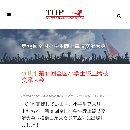
第35回全国小学生陸上競技交流大会
11 8月
第35回全国小学生陸上競技
交流大会
Posted at 12:02h
in
News
by
トップアスリート大分プロジェクト
TOPが支援しています、小学生アスリー
トたちが、第35回全国小学生陸上競技交
流大会（横浜日産スタジアム）に出場し
ました！