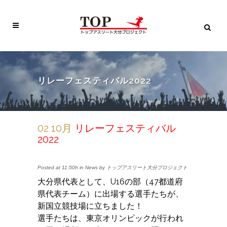
リレーフェスティバル2022
02 10月
リレーフェスティバル
2022
Posted at 11:50h
in
News
by
トップアスリート大分プロジェクト
大分県代表として、U16の部（47都道府
県代表チーム）に出場する選手たちが、
新国立競技場に立ちました！
選手たちは、東京オリンピックが行われ